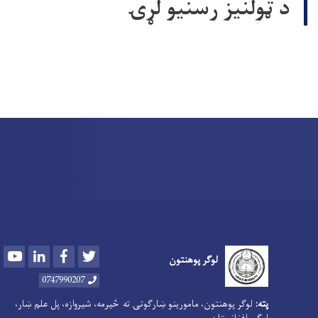
د ټولنیز رسنیو لړۍ
Youtube
LinkedIn
Facebook
Twitter
لوگر پوهنتون
0747990207
پته:
لوګر پوهنتون، مامورینو ښارګوتۍ ته څیرمه، شیروازه، پل علم ښار،