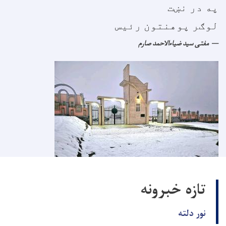
په در نښت
لوګر پوهنتون رئیس
مفتی سید ضیاءالاحمد صارم
تازه خبرونه
نور دلته