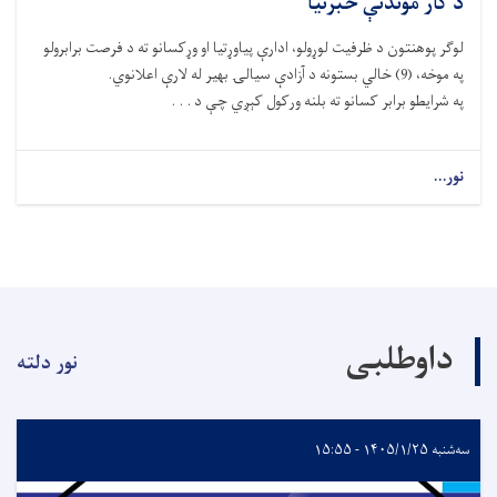
د کار موندنې خبرتیا
لوګر پوهنتون د ظرفیت لوړولو، ادارې پیاوړتیا او وړکسانو ته د فرصت برابرولو
په موخه، (9) خالي بستونه د آزادې سیالۍ بهیر له لارې اعلانوي.
په شرایطو برابر کسانو ته بلنه ورکول کېږي چې د . . .
نور...
داوطلبی
نور دلته
سه‌شنبه ۱۴۰۵/۱/۲۵ - ۱۵:۵۵