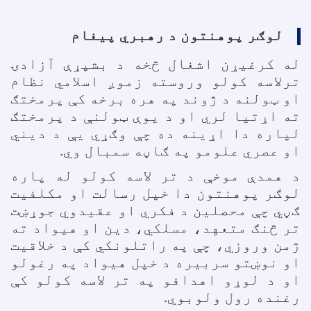
لوګر پوهنتون د رهبري پیغام
له کرغیړن اشغال څخه د بشپړې آزادۍ
ترلاسه کولو وروسته زموږ اسلامي نظام
او ټولنه د ژوند په هره برخه کې پرمختګ
ته اړتیا لري او د یوې ټولنې د پرمختګ
لپاره دا اړینه ده چې وګړي یې د دیني
او عصري علومو په ګاڼه سمبال وي.
د همدې موخې د تر لاسه کولو له پاره
لوګر پوهنتون دا خپل رسالت او مکلفیت
ګڼي چې محصلین د فکري او عقیدوي جوړښت
تر څنګ متعهد، مسلکي، دین او هیواد ته
ژمن وروزي، چې په راتلونکي کې د خلاقیت
او نوښتو سربیره د خپل هیواد په رغولو
او د لوړو اهدافو په تر لاسه کولو کې
رغنده رول ولوبوي.