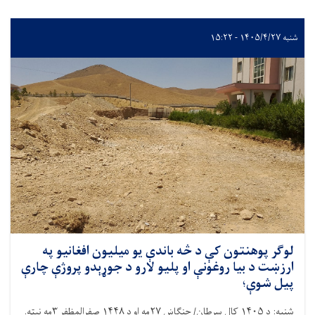
شنبه ۱۴۰۵/۴/۲۷ - ۱۵:۲۲
لوګر پوهنتون کې د څه باندې یو میلیون افغانیو په
ارزښت د بیا روغونې او پلیو لارو د جوړېدو پروژې چارې
پیل شوې؛
شنبه: د ۱۴۰۵ کال سرطان/ چنګاښ ۲۷مه او د ۱۴۴۸ صفرالمظفر ۳مه نېټه.