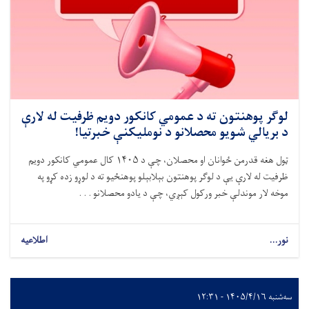
لوګر پوهنتون ته د عمومي کانکور دویم ظرفیت له لارې
د بریالي شویو محصلانو د نوملیکنې خبرتیا!
ټول هغه قدرمن ځوانان او محصلان، چې د ۱۴۰۵ کال عمومي کانکور دویم
ظرفیت له لارې یې د لوګر پوهنتون بېلابېلو پوهنځیو ته د لوړو زده کړو په
موخه لار موندلې خبر ورکول کېږي، چې د یادو محصلانو . . .
نور...
اطلاعیه
سه‌شنبه ۱۴۰۵/۴/۱۶ - ۱۲:۳۱