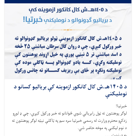
د ۱۴۰۵هـ.ش کال کانکور ازموینه کې بریالیو کسانو د
نوملیکنې
خبرتیا!
لوګر پوهنتون ته ټول رابريالي شوي ځوانانو ته خبر ورکول کېږي، چې ډ لوړو
زدکړو محترم وزارت له رسمي خبرتيا سره سم په ټاکلې نېټه لوګر پوهنتون ته
د نوم ليکنې په موخه حاضر شي.
په درنښت . . .