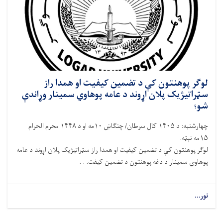
لوګر پوهنتون کې د تضمین کیفیت او همدا راز
سټراتیژیک پلان اړوند د عامه پوهاوي سمینار وړاندې
شو؛
چهارشنبه: د ۱۴۰۵ کال سرطان/ چنګاښ ۱۰مه او د ۱۴۴۸ محرم الحرام
۱۵مه نېټه.
لوګر پوهنتون کې د تضمین کیفیت او همدا راز سټراتیژیک پلان اړوند د عامه
پوهاوي سمینار د دغه پوهنتون د تضمین کیفت. . .
نور...