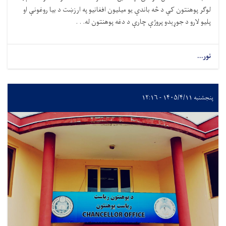
لوګر پوهنتون کې د څه باندې یو میلیون افغانیو په ارزښت د بیا روغونې او
پلیو لارو د جوړېدو پروژې چارې د دغه پوهنتون له. . .
نور...
پنجشنبه ۱۴۰۵/۴/۱۱ - ۱۲:۱۶