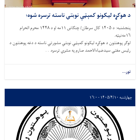
د هوکړه ليکونو کمېټې نوبتي ناسته ترسره شوه؛
پنجشنبه: د ۱۴۰۵ کال سرطان/ چنګاښ ۱۱مه او د ۱۴۴۸ محرم الحرام
۱۶مه‌نېټه.
لوګر پوهنتون د هوکړه ليکونو کمېټې نوبتي مشورتي ناسته د دغه پوهنتون د
رئيس مفتي سيدضياءالاحمد صارم په مشري ترسره. . .
نور...
چهارشنبه ۱۴۰۵/۴/۱۰ - ۱۶:۰