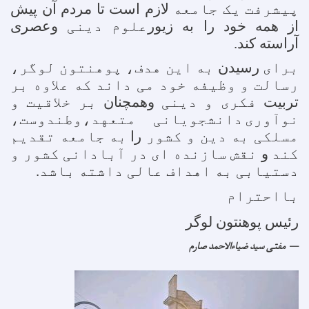
پیشرفت یک جامعه
لازم است تا مردم آن پیش
از همه خود را به زیور
علوم دینی
وعصری
آراسته کند.
برای
رسیدن
به این هدف، پوهنتون لوگر،
رسالت و وظیفه خود می داند که علاوه بر
تربیت
فکری و دینی
وهمچنان
بر خلاقیت و
نوآوری
دانشجویانی متعهد،وطندوست،
مسلکی به دین و کشور
را
به جامعه تقدیم
کند
و
نقش سازنده ای در آبادانی کشور و
دستیابی به اهداف عالی داشته باشد.
بااحترام
رئیس پوهنتون لوگر
مفتی سید ضیاءالاحمد صارم