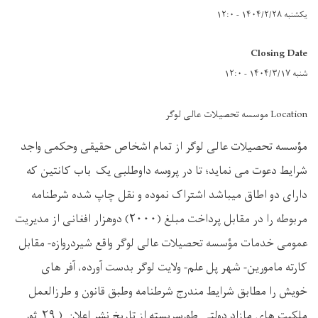
یکشنبه ۱۴۰۴/۲/۲۸ - ۱۲:۰
Closing Date
شنبه ۱۴۰۴/۳/۱۷ - ۱۲:۰
Location موسسه تحصیلات عالی لوگر
مؤسسه تحصیلات عالی لوگر از تمام اشخاص حقیقی وحکمی واجد
شرایط دعوت می نماید؛ تا در پروسه داوطلبی یک باب کانتین که
دارای دو اطاق میباشد اشتراک نموده و نقل چاپ شده شرطنامه
مربوطه را در مقابل پرداخت مبلغ (۲۰۰۰) دوهزار افغانی از مدیریت
عمومی خدمات مؤسسه تحصیلات عالی لوگر واقع شیردروازه- مقابل
کارته مامورین- شهر پل علم- ولایت لوگر بدست آورده، آفر های
خویش را مطابق شرایط مندرج شرطنامه وطبق قانون و طرزالعمل
ملکیت های مازاد دولتی طورسربسته از تاریخ نشر اعلان ( ۲۹ ثور