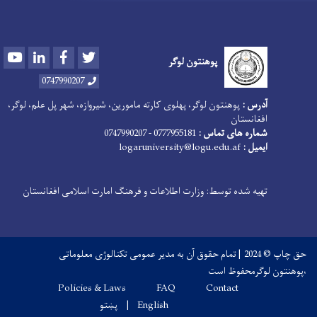
Youtube
LinkedIn
Facebook
Twitter
پوهنتون لوگر
0747990207
آدرس :
پوهنتون لوگر، پهلوی کارته مامورین، شیروازه، شهر پل علم، لوگر،
افغانستان
شماره های تماس :
0777955181 - 0747990207
ایمیل :
logaruniversity@logu.edu.af
تهیه شده توسط: وزارت اطلاعات و فرهنگ امارت اسلامی افغانستان
حق چاپ © 2024 | تمام حقوق آن به مدیر عمومی تکنالوژی معلوماتی
،پوهنتون لوگرمحفوظ است
Footer menu
Policies & Laws
FAQ
Contact
English
پښتو