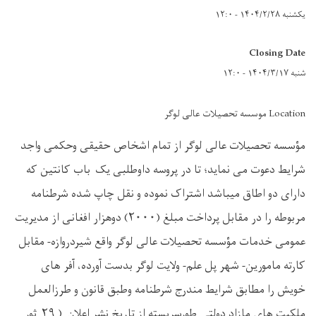
یکشنبه ۱۴۰۴/۲/۲۸ - ۱۲:۰
Closing Date
شنبه ۱۴۰۴/۳/۱۷ - ۱۲:۰
Location موسسه تحصیلات عالی لوگر
مؤسسه تحصیلات عالی لوگر از تمام اشخاص حقیقی وحکمی واجد
شرایط دعوت می نماید؛ تا در پروسه داوطلبی یک باب کانتین که
دارای دو اطاق میباشد اشتراک نموده و نقل چاپ شده شرطنامه
مربوطه را در مقابل پرداخت مبلغ (۲۰۰۰) دوهزار افغانی از مدیریت
عمومی خدمات مؤسسه تحصیلات عالی لوگر واقع شیردروازه- مقابل
کارته مامورین- شهر پل علم- ولایت لوگر بدست آورده، آفر های
خویش را مطابق شرایط مندرج شرطنامه وطبق قانون و طرزالعمل
ملکیت های مازاد دولتی طورسربسته از تاریخ نشر اعلان ( ۲۹ ثور