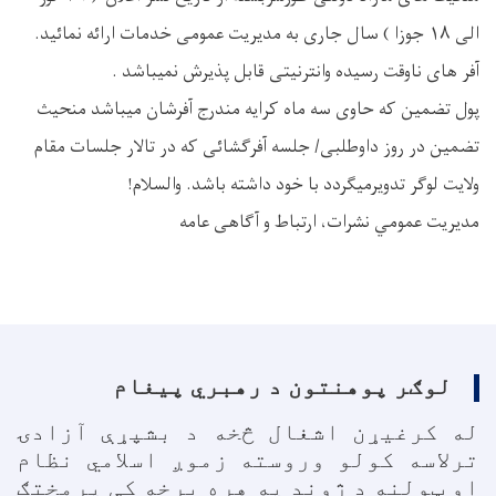
الی ۱۸ جوزا ) سال جاری به مدیریت عمومی خدمات ارائه نمائید.
آفر های ناوقت رسیده وانترنیتی قابل پذیرش نمیباشد .
پول تضمین که حاوی سه ماه کرایه مندرج آفرشان میباشد منحیث
تضمین در روز داوطلبی/ جلسه آفرگشائی که در تالار جلسات مقام
ولایت لوگر تدویرمیگردد با خود داشته باشد. والسلام!
مدیریت عمومي نشرات، ارتباط و آگاهی عامه
لوګر پوهنتون د رهبري پیغام
له کرغیړن اشغال څخه د بشپړې آزادۍ
ترلاسه کولو وروسته زموږ اسلامي نظام
او ټولنه د ژوند په هره برخه کې پرمختګ