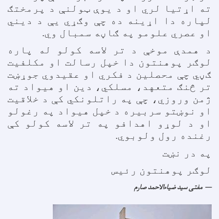
ته اړتیا لري او د یوې ټولنې د پرمختګ
لپاره دا اړینه ده چې وګړي یې د دیني
او عصري علومو په ګاڼه سمبال وي.
د همدې موخې د تر لاسه کولو له پاره
لوګر پوهنتون دا خپل رسالت او مکلفیت
ګڼي چې محصلین د فکري او عقیدوي جوړښت
تر څنګ متعهد، مسلکي، دین او هیواد ته
ژمن وروزي، چې په راتلونکي کې د خلاقیت
او نوښتو سربیره د خپل هیواد په رغولو
او د لوړو اهدافو په تر لاسه کولو کې
رغنده رول ولوبوي.
په در نښت
لوګر پوهنتون رئیس
مفتی سید ضیاءالاحمد صارم