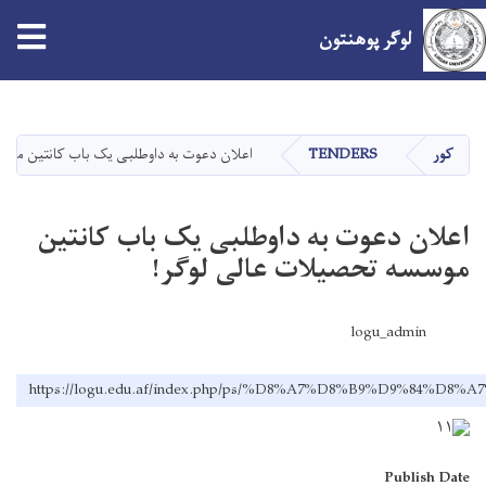
tion
لوګر پوهنتون
اصلي
منځپانګه
دانګل
کور
TENDERS
اعلان دعوت به داوطلبی یک باب کانتین موس
اعلان دعوت به داوطلبی یک باب کانتین
موسسه تحصیلات عالی لوگر!
logu_admin
https://logu.edu.af/index.php/ps/%D8%A7%D8%B9%D
Publish Date