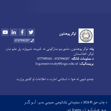
Youtube
LinkedIn
Facebook
Twitter
لوگر پوهنتون
0747990207
پته:
لوګر پوهنتون، مامورینو ښارګوتۍ ته څیرمه، شیروازه، پل علم ښار،
لوګر، افغانستان
د معلومات څانګه:
0747990207 - 0777955181
بریښنالیک:
logaruniversity@logu.edu.af
چمتو شوی له خوا: د اسلامی امارت د اطلاعات او کلتور وزارت
لوګر
د چاپ حق © 2024 د معلوماتي ټکنالوجۍ عمومي مدیر،
پوهنتون
، محفوظ دی