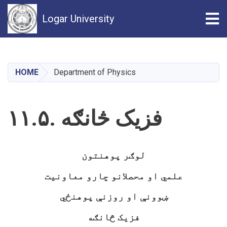
Tog
Logar University
Skip
to
main
HOME
Department of Physics
content
۱۱.۵. فزیک څانګه
لوګر پوهنتون
علمي او محصلانو چارو معاونیت
ښوونې او روزنې پوهنځي
فزیک څانګه