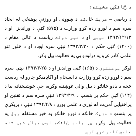
د څانګې مخینه:
د ریاضي
–
فزیک
څا
نګه
د ښوونې او روزنې پوهنځي له ایجاد
سره سم
د لوړو زده کړو وزارت د (۵۷۵) ګڼې د وړاندیز او د
۱۳۹۳/۱۲/۱۳
نيټې
او د
تیر دولت
ریاست د عالي مقام د
(۱۲۰۰) ګڼې حکم د ۱۳۹۲/۲/۲۰ نېټې سره ایجاد او د څلور تنو
علمي کادر غړو په درلودو یې په فعالیت پیل وکړ
.
لوګر
پوهنتون
د
(
۱۶۵
)
ګڼې وړاندیز او د ۱۳۹۴/۳/۲۵ نېټې سره
سم د لوړو زده کړو وزارت د انسجام او اکاډمیکو چارو له ریاست
څخه د یادو څانګو د بېل والي غوښتنه وکړه، چې خوشبختانه بیا د
(
۱۱۴
)
ګڼې حکم پر بنسټ د ۱۳۹۴/۴/۹ نېټې سره سم د تقنین او
پراختیایي آمریت له لوري د علمي بورډ د ۱۳۹۴/۴/۸ نېټې د پریکړې
پر بنسټ د
فزیک
څانګه د نورو څانګو په څېر مستقله
ډول
په
فعالیت پیل وکړ
، چې یاده څانګه اوس مهال شپږ تنه
علمي کادر غړي لري.