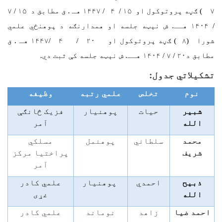
۷ ) ګڼه پروتوکول او ۱۵ / ۴ / ۱۴۴۷ هـ . ق مطابق د ۱۵ / ۷
/ ۱۴۰۴ هــ. ش نېټه جلسه او همدارنګه د پوهنځي علمي
شورا (۸ ) ګڼه پروتوکول او ۲۰ / ۴ /۱۴۴۷ هـ . ق
مطابق د۲۰ / ۷ / ۱۴۰۴ هــ. ش نېټه جلسه کې ثبت دي.
تشکیلاتي جدول:
نوم
تخلص
علمي رتبه
وظیفه
شبیر
حیات
پوهنیار
فزیک څانګې
الله
آمر
محمد
سلطاني
پوهنمل
مسلکي
شریف
پراختیا مرکز
آمر
ذبیح
احمدي
پوهنیار
علمي کادر
الله
غړی
احمد ضیا
زاهد
نوماند
علمي کادر