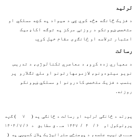
لرلید
د فزیک څانګه هڅه کوي چې د هیواد په کچه مسلکي
او
متخصص ښوونکو د روزنې مرکز په توګه اکاډمیک
اعتبار ترلاسه او ځانګړی مقام خپل کړي.
رسالت
د معیاري زده کړو، د معاصرې تکنالوژی، د تدریس
نویو میتودونو، لازمومهارتونو او ملي تګلارو پر
بنسټ د فزیک متخصص کادرونو او مسلکي ښوونکو
روزنه.
پورته د څانګې لرلید او رسالت د څانګې په ( ۷ ) ګڼه
پروتوکول او ۶ / ۴ / ۱۴۴۷ هـ . ق مطابق د ۶ / ۷ / ۱۴۰۴
هــ. ش نيټه جلسه، د پوهنځي ستراتیژیک پلان کمېټې په (