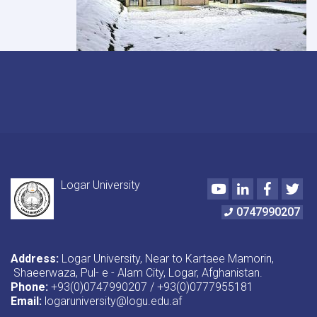
Logar University
Youtube
LinkedIn
Faceboo
Twi
0747990207
Address:
Logar University, Near to Kartaee Mamorin,
Shaeerwaza, Pul- e - Alam City, Logar, Afghanistan.
Phone:
+93(0)0747990207 / +93(0)0777955181
Email:
logaruniversity@logu.edu.af