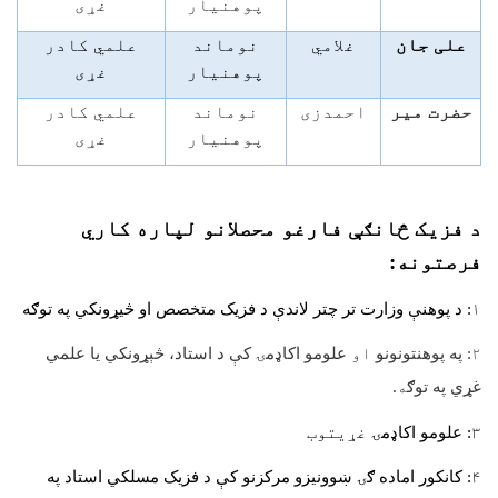
پوهنیار
غړی
علی جان
غلامي
نوماند
علمي کادر
پوهنیار
غړی
حضرت میر
احمدزی
نوماند
علمي کادر
پوهنیار
غړی
د فزیک څانګې فارغو محصلانو لپاره کاري
فرصتونه:
۱:
د پوهنې وزارت تر چتر لاندې د فزیک متخصص او څیړونکي په توګه
۲:
په پوهنتونونو
او
علومو اکاډمۍ کې د استاد، څېړونکي یا علمي
غړي په توګ
ه.
۳:
علومو اکاډمۍ
غړیتوب
۴:
کانکور اماده ګۍ ښوونیزو مرکزنو کې د فزیک مسلکي استاد په