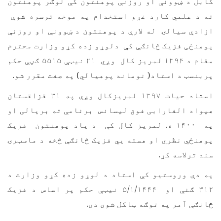
کابل د ښوونې او روزنې پوهنتون کې لوګر پوهنتون
ته د علمي کارد غړو استخدام په موخه ترسره شوې
ازادې سيالۍ له لارې د پوهنتون د ښوونې او روزنې
پوهنځی فزیک څانګې کې دلوړو زده کړو وزارت محترم
مقام د ۱۳۹۴ لمریز کال وږي ۲۱ نیټې ۵۵۱۵ ګڼې حکم
پربنسټ د استاد( نوماند پوهیالي) په صفت مقرر شو.
استاد حيات ۱۳۹۷ لمریزکال وږې په ۳۱ قزاقستان
هیواد الفارابی فوق لیسانس برنامې ته بریالی او
په ۱۴۰۰ ه. لمریز کال کې د یاد پوهنتون فزیک
پوهنځي نظري او هسته یي فزیک څانګې څخه د ماسټرۍ
سند ترلاسه کړ.
په دې وروستیو کې استاد د لوړو زده کړو وزارت د
۳۱۲ ګنې او ۵/۱/۱۴۴۴ نیټې حکم پر اساس د فزیک
څانګې آمر په توګه ټاکل شوی دی.