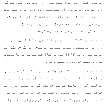
بایان کلي په یوه متدینه او مجاهده کورنی کې
زېږېدلی.
لومړنۍ او متوسطه زده کړې یې د مهاجرت
پر مهال ګاوندي هیواد پاکستان کې او ثانوي زده
کړې یې په ۱۳۸۷ ه.لمريز کال کې د رحمان بابا په
لېسه کې په عالی درجه بشپړې کړې.
استاد په ۱۳۸۹ ه. لمریز کال کې د کابل ښوونې او
روزنې پوهنتون طبعی علومو پوهنځي فزیک څانګې ته
بریالی او په ۱۳۹۲ لمریز کال کې یې په بریالیتوب
سره د لیسانس دوره بشپړه کړه.
استاد حيات په ۰۹/۰۴/۱۳۹۳ ه. لمریز کال کې د پوهنې
وزارت د تعليمي نصاب د پراختيا او درسی کتابونو
تالیف لوی رياست فزيک څانګه کې د علمي غړي په
توګه مقرر او په ياده څانګه کې له څه باندې يو کال
خدمت کولو وروسته د لوړو زده کړو وزارت له خوا د