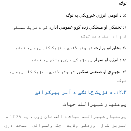
توګه
۵:
د اتومي انرژي څیړونکي په توګه
۶:
تخنیکي او مسلکي زده کړو عمومي ادار
ه کې د فزیک مسلکي
غړي او استاد په توګه
۷:
مخابراتو وزارت
تر چتر لاندې د فزیک کار پوه په توګه
۸:
د انرژۍ او سولر
پروژو کې د څیړونکي په توګه
۹:
انجینرٍي او صنعتي سکتور
تر چتر لاندې د فزیک کار پوه په
توګه
۱۲.۳. د فزیک څانګې د آمر بیوګرافي
پوهنیار شبیرالله حیات
پوهنیار شبیرالله حیات د الف خان زوی ، په ۱۳۶۸ ه.
لمریز کال وردګو ولایت چک ولسوالۍ مسجد درې